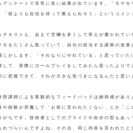
らアンケートで非常に良い結果が出ています。「モヤモ
」「前よりも自信を持って教えられそう」というコメン
うテキストも、あえて空欄を多くして答えが書かれてい
メモをたくさん取っていて、自分の担当する講座の改善
感じがします。
「それなりにやれている」と思っていた
解して、実際にロールプレイをしてみたら思ったよりで
的に把握できて、それが大きな気づきになるんだと思い
外部講師による客観的なフィードバックは納得感があり
齢や経験が邪魔して「お前に言われたくない」とか「こ
りがちです。技術者としてのプライドや自分の型もあっ
入れづらいんですよね。
その点、同じ内容を言われたと